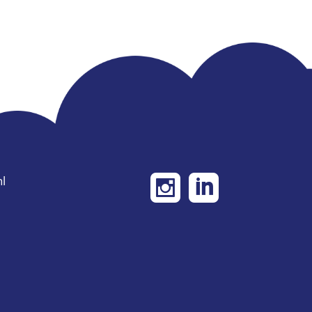
l

