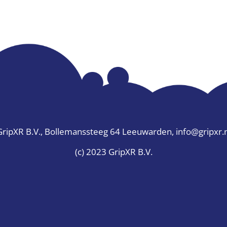
GripXR B.V., Bollemanssteeg 64 Leeuwarden, info@gripxr.n
(c) 2023 GripXR B.V.