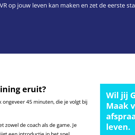
VR op jouw leven kan maken en zet de eerste st
ining eruit?
Wil jij
k ongeveer 45 minuten, die je volgt bij
Maak v
afspra
leven.
t zowel de coach als de game. Je
gt een introductie in het spel.