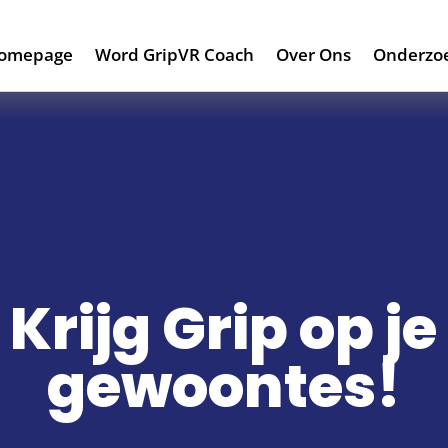
omepage
Word GripVR Coach
Over Ons
Onderzo
Krijg Grip op je
gewoontes!