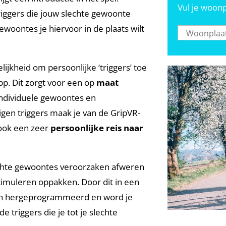
Vul je woonp
riggers die jouw slechte gewoonte
woontes je hiervoor in de plaats wilt
ijkheid om persoonlijke ‘triggers’ toe
pp. Dit zorgt voor een op
maat
 individuele gewoontes en
igen triggers maak je van de GripVR-
 ook een zeer
persoonlijke reis naar
slechte gewoontes veroorzaken afweren
timuleren oppakken. Door dit in een
ein hergeprogrammeerd en word je
 triggers die je tot je slechte